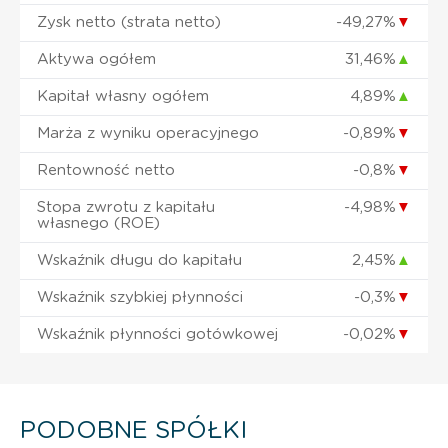
Zysk netto (strata netto)
-49,27%
▼
Aktywa ogółem
31,46%
▲
Kapitał własny ogółem
4,89%
▲
Marża z wyniku operacyjnego
-0,89%
▼
Rentowność netto
-0,8%
▼
Stopa zwrotu z kapitału
-4,98%
▼
własnego (ROE)
Wskaźnik długu do kapitału
2,45%
▲
Wskaźnik szybkiej płynności
-0,3%
▼
Wskaźnik płynności gotówkowej
-0,02%
▼
PODOBNE SPÓŁKI