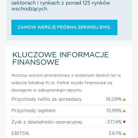
sektorach i rynkach z ponad 125 rynków
wschodzących.
ZAMÓW WERSJĘ PRÓBNĄ SERWISU EMIS.
KLUCZOWE INFORMACJE
FINANSOWE
Roczny wzrost procentowy z ostatnich dwóch lat w
walucie lokalnej PLN. Pełne wyniki finansowe są
dostępne w zakupionego raportu .
Przychody netto ze sprzedaży
16,09%
▲
Przychody ogółem
15,99%
▲
Zysk z działalności operacyjnej
-37,14%
▼
EBITDA
3,67%
▲