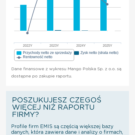
2022Y
2023Y
2024Y
2025Y
Przychody netto ze sprzedaży
Zysk netto (strata netto)
Rentowność netto
Dane finansowe z wykresu Mango Polska Sp. z o.o. są
dostępne po zakupie raportu.
POSZUKUJESZ CZEGOŚ
WIĘCEJ NIŻ RAPORTU
FIRMY?
Profile firm EMIS są częścią większej bazy
danych, która zawiera dane i analizy o firmach,