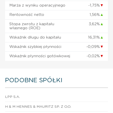
Marża z wyniku operacyjnego
-1,75%
▼
Rentowność netto
1,56%
▲
Stopa zwrotu z kapitału
3,62%
▲
własnego (ROE)
Wskaźnik długu do kapitału
16,31%
▲
Wskaźnik szybkiej płynności
-0,09%
▼
Wskaźnik płynności gotówkowej
-0,02%
▼
PODOBNE SPÓŁKI
LPP S.A.
H & M HENNES & MAURITZ SP. Z O.O.