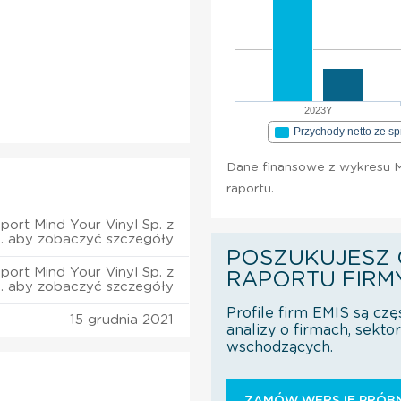
2023Y
Przychody netto ze s
Dane finansowe z wykresu Mi
raportu.
port Mind Your Vinyl Sp. z
o. aby zobaczyć szczegóły
POSZUKUJESZ 
port Mind Your Vinyl Sp. z
RAPORTU FIRM
o. aby zobaczyć szczegóły
Profile firm EMIS są czę
15 grudnia 2021
analizy o firmach, sekt
wschodzących.
ZAMÓW WERSJĘ PRÓBN