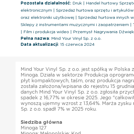
Pozostała działalność:
Druk
|
Handel hurtowy Sprzęt
elektronicznym
|
Sprzedaż hurtowa sprzętu i artykuł
oraz elektroniki użytkowej
|
Sprzedaż hurtowa innych
Sklepy z instrumentami muzycznymi i zaopatrzeniem
|
|
Film i produkcja wideo
|
Przemysł Nagrywania Dźwięk
Pełna nazwa
: Mind Your Vinyl Sp. z o.o.
Data aktualizacji
: 15 czerwca 2024
Mind Your Vinyl Sp. z o.o. jest spółką w Polska
Minoga. Działa w sektorze Produkcja oprogram
płyt kompaktowych, taśm, oraz produkcja nag
została założona/wpisana do rejestru 15 grudni
danych Mind Your Vinyl Sp. z o.o. zgłosiła przy
spadek z 16,77% w okresie 2025. Jego "całkow
wynoszą ujemny wzrost z 13,64%. Marża zysku n
Sp. z o.o. spadł 7% w 2025 roku.
Siedziba główna
Minoga 127
Minoga; Małopolskie; Kod