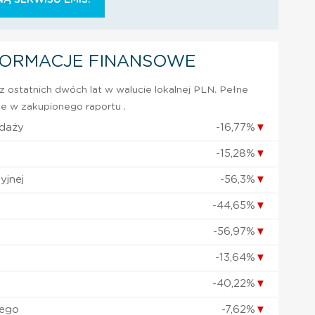
FORMACJE FINANSOWE
 ostatnich dwóch lat w walucie lokalnej PLN. Pełne
e w zakupionego raportu .
edaży
-16,77%
▼
-15,28%
▼
yjnej
-56,3%
▼
-44,65%
▼
-56,97%
▼
-13,64%
▼
-40,22%
▼
nego
-7,62%
▼