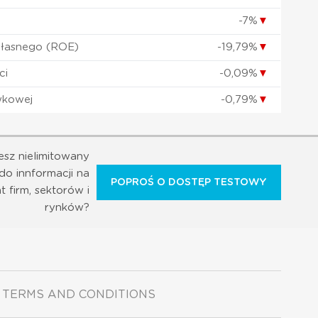
-7%
▼
własnego (ROE)
-19,79%
▼
ci
-0,09%
▼
wkowej
-0,79%
▼
esz nielimitowany
do innformacji na
POPROŚ O DOSTĘP TESTOWY
t firm, sektorów i
rynków?
TERMS AND CONDITIONS