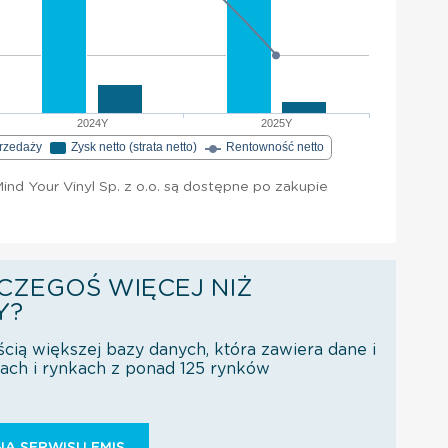
2024Y
2025Y
przedaży
Zysk netto (strata netto)
Rentowność netto
nd Your Vinyl Sp. z o.o. są dostępne po zakupie
CZEGOŚ WIĘCEJ NIŻ
Y?
ścią większej bazy danych, która zawiera dane i
orach i rynkach z ponad 125 rynków
Ą SERWISU EMIS.