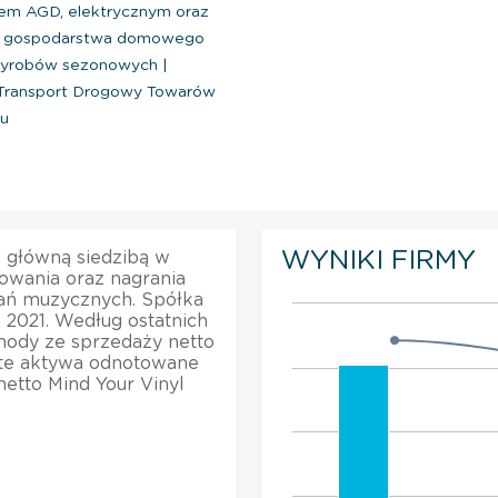
em AGD, elektrycznym oraz
ów gospodarstwa domowego
 wyrobów sezonowych
|
Transport Drogowy Towarów
u
WYNIKI FIRMY
 z główną siedzibą w
owania oraz nagrania
rań muzycznych. Spółka
a 2021. Według ostatnich
chody ze sprzedaży netto
ite aktywa odnotowane
etto Mind Your Vinyl