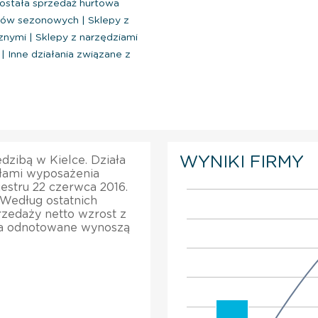
stała sprzedaż hurtowa
obów sezonowych
|
Sklepy z
cznymi
|
Sklepy z narzędziami
j
|
Inne działania związane z
WYNIKI FIRMY
edzibą w Kielce. Działa
ułami wyposażenia
estru 22 czerwca 2016.
 Według ostatnich
rzedaży netto wzrost z
wa odnotowane wynoszą