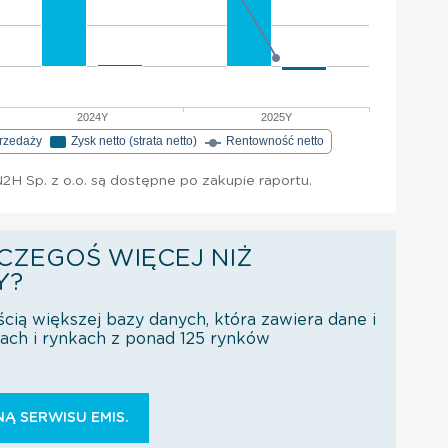
2024Y
2025Y
przedaży
Zysk netto (strata netto)
Rentowność netto
H Sp. z o.o. są dostępne po zakupie raportu.
CZEGOŚ WIĘCEJ NIŻ
Y?
ścią większej bazy danych, która zawiera dane i
orach i rynkach z ponad 125 rynków
Ą SERWISU EMIS.