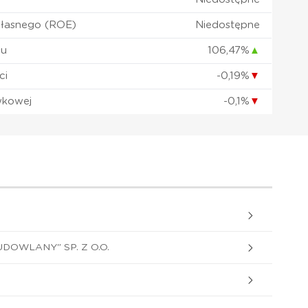
własnego (ROE)
Niedostępne
łu
106,47%
▲
ci
-0,19%
▼
wkowej
-0,1%
▼
OWLANY" SP. Z O.O.