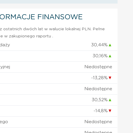
FORMACJE FINANSOWE
 ostatnich dwóch lat w walucie lokalnej PLN. Pełne
e w zakupionego raportu .
edaży
30,44%
▲
30,16%
▲
yjnej
Niedostępne
-13,28%
▼
Niedostępne
30,52%
▲
-14,8%
▼
nego
Niedostępne
Niedostępne