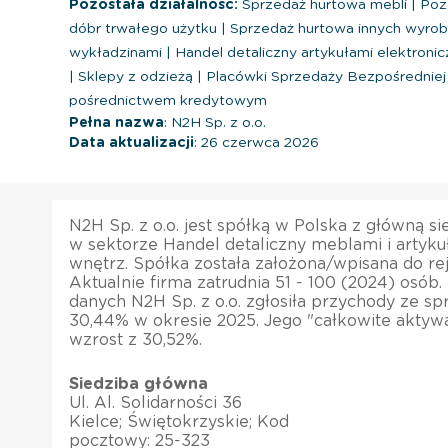
Pozostała działalność:
Sprzedaż hurtowa mebli
|
Pozo
dóbr trwałego użytku
|
Sprzedaż hurtowa innych wyr
wykładzinami
|
Handel detaliczny artykułami elektroni
|
Sklepy z odzieżą
|
Placówki Sprzedaży Bezpośrednie
pośrednictwem kredytowym
Pełna nazwa
: N2H Sp. z o.o.
Data aktualizacji
: 26 czerwca 2026
N2H Sp. z o.o. jest spółką w Polska z główną si
w sektorze Handel detaliczny meblami i artyk
wnętrz. Spółka została założona/wpisana do rej
Aktualnie firma zatrudnia 51 - 100 (2024) osób.
danych N2H Sp. z o.o. zgłosiła przychody ze sp
30,44% w okresie 2025. Jego "całkowite akty
wzrost z 30,52%.
Siedziba główna
Ul. Al. Solidarności 36
Kielce; Świętokrzyskie; Kod
pocztowy: 25-323