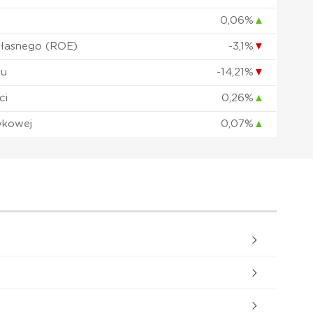
0,06%
▲
własnego (ROE)
-3,1%
▼
łu
-14,21%
▼
ci
0,26%
▲
wkowej
0,07%
▲