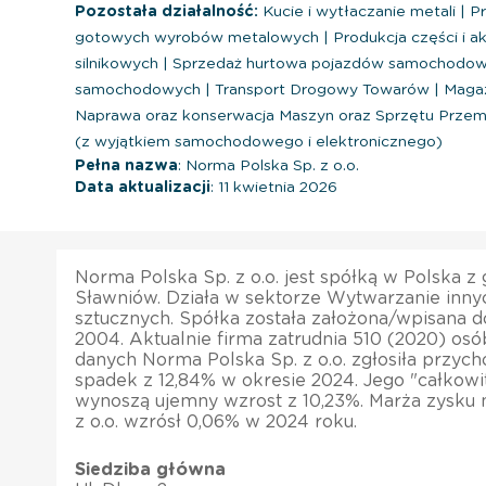
Pozostała działalność:
Kucie i wytłaczanie metali
|
Pr
gotowych wyrobów metalowych
|
Produkcja części i 
silnikowych
|
Sprzedaż hurtowa pojazdów samochodowy
samochodowych
|
Transport Drogowy Towarów
|
Magaz
Naprawa oraz konserwacja Maszyn oraz Sprzętu Prze
(z wyjątkiem samochodowego i elektronicznego)
Pełna nazwa
: Norma Polska Sp. z o.o.
Data aktualizacji
: 11 kwietnia 2026
Norma Polska Sp. z o.o. jest spółką w Polska z
Sławniów. Działa w sektorze Wytwarzanie inny
sztucznych. Spółka została założona/wpisana do
2004. Aktualnie firma zatrudnia 510 (2020) osó
danych Norma Polska Sp. z o.o. zgłosiła przyc
spadek z 12,84% w okresie 2024. Jego "całkow
wynoszą ujemny wzrost z 10,23%. Marża zysku 
z o.o. wzrósł 0,06% w 2024 roku.
Siedziba główna