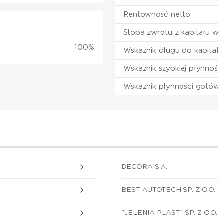
Rentowność netto
Stopa zwrotu z kapitału 
100%
Wskaźnik długu do kapita
Wskaźnik szybkiej płynnoś
Wskaźnik płynności gotó
DECORA S.A.
BEST AUTOTECH SP. Z O.O.
"JELENIA PLAST" SP. Z O.O.