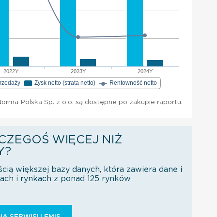
2022Y
2023Y
2024Y
przedaży
Zysk netto (strata netto)
Rentowność netto
rma Polska Sp. z o.o. są dostępne po zakupie raportu.
CZEGOŚ WIĘCEJ NIŻ
Y?
ścią większej bazy danych, która zawiera dane i
orach i rynkach z ponad 125 rynków
Ą SERWISU EMIS.