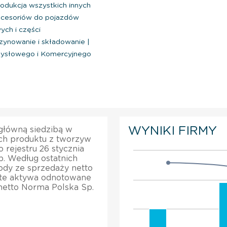
odukcja wszystkich innych
akcesoriów do pojazdów
ch i części
ynowanie i składowanie
|
mysłowego i Komercyjnego
WYNIKI FIRMY
 główną siedzibą w
ch produktu z tworzyw
 rejestru 26 stycznia
b. Według ostatnich
hody ze sprzedaży netto
ite aktywa odnotowane
netto Norma Polska Sp.