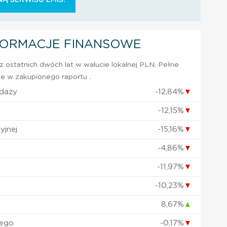
FORMACJE FINANSOWE
 ostatnich dwóch lat w walucie lokalnej PLN. Pełne
e w zakupionego raportu .
edaży
-12,84%
▼
-12,15%
▼
yjnej
-15,16%
▼
-4,86%
▼
-11,97%
▼
-10,23%
▼
8,67%
▲
nego
-0,17%
▼