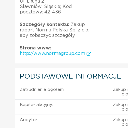
Ul. Długa 2
Sławniów; Śląskie; Kod
pocztowy: 42-436
Szczegóły kontaktu:
Zakup
raport Norma Polska Sp. z o.o.
aby zobaczyć szczegóły
Strona www:
http://www.normagroup.com
PODSTAWOWE INFORMACJE
Zatrudnienie ogółem:
Zakup 
o.
Kapitał akcyjny:
Zakup 
o.
Audytor:
Zakup 
o.