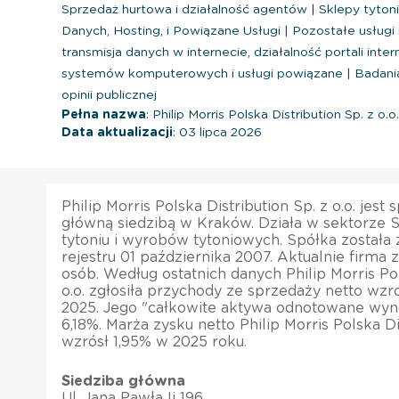
Sprzedaż hurtowa i działalność agentów
|
Sklepy tyto
Danych, Hosting, i Powiązane Usługi
|
Pozostałe usługi
transmisja danych w internecie, działalność portali int
systemów komputerowych i usługi powiązane
|
Badania
opinii publicznej
Pełna nazwa
: Philip Morris Polska Distribution Sp. z o.o.
Data aktualizacji
: 03 lipca 2026
Philip Morris Polska Distribution Sp. z o.o. jest
główną siedzibą w Kraków. Działa w sektorze 
tytoniu i wyrobów tytoniowych. Spółka została
rejestru 01 października 2007. Aktualnie firma 
osób. Według ostatnich danych Philip Morris Pol
o.o. zgłosiła przychody ze sprzedaży netto wzr
2025. Jego "całkowite aktywa odnotowane wyn
6,18%. Marża zysku netto Philip Morris Polska Dis
wzrósł 1,95% w 2025 roku.
Siedziba główna
Ul. Jana Pawła Ii 196