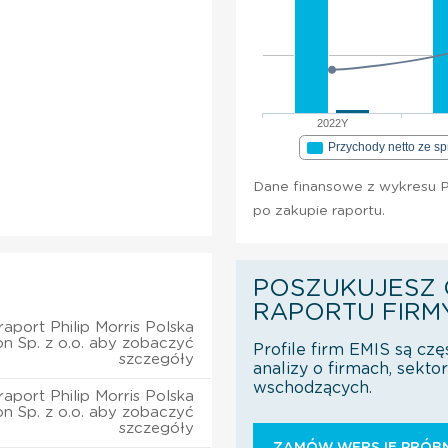
2022Y
Przychody netto ze s
Dane finansowe z wykresu Phi
po zakupie raportu.
POSZUKUJESZ 
RAPORTU FIRM
aport Philip Morris Polska
ion Sp. z o.o. aby zobaczyć
Profile firm EMIS są czę
szczegóły
analizy o firmach, sekt
wschodzących.
aport Philip Morris Polska
ion Sp. z o.o. aby zobaczyć
szczegóły
ZAMÓW WERSJĘ PRÓBN