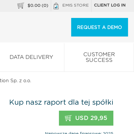
EMIS STORE
CLIENT LOG IN
$
0.00
(
0
)
REQUEST A DEMO
CUSTOMER
DATA DELIVERY
SUCCESS
ion Sp. z o.o.
Kup nasz raport dla tej spółki
USD 29,95
Najnowsze dane finansowe: 2025