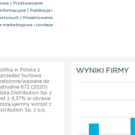
niowe
|
Przetwarzanie
 informacyjne
|
Publikacja i
ernetowych
|
Projektowanie
 marketingowe i sondaże
WYNIKI FIRMY
 spółką w Polska z
Sprzedaż hurtowa
 założona/wpisana do
zatrudnia 672 (2020)
ska Distribution Sp. z
ost z 4,37% w okresie
oszą ujemny wzrost z
tribution Sp. z o.o.