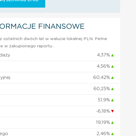
FORMACJE FINANSOWE
 ostatnich dwóch lat w walucie lokalnej PLN. Pełne
e w zakupionego raportu .
edaży
4,37%
▲
4,56%
▲
yjnej
60,42%
▲
60,25%
▲
51,9%
▲
-6,18%
▼
19,19%
▲
nego
2,46%
▲