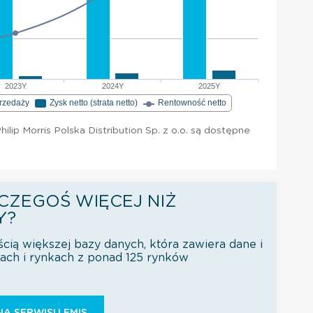
2023Y
2024Y
2025Y
przedaży
Zysk netto (strata netto)
Rentowność netto
lip Morris Polska Distribution Sp. z o.o. są dostępne
CZEGOŚ WIĘCEJ NIŻ
Y?
ścią większej bazy danych, która zawiera dane i
orach i rynkach z ponad 125 rynków
Ą SERWISU EMIS.