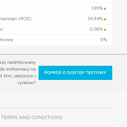
1,95%
▲
własnego (ROE)
34,34%
▲
ci
0,08%
▲
wkowej
0%
esz nielimitowany
do innformacji na
POPROŚ O DOSTĘP TESTOWY
t firm, sektorów i
rynków?
TERMS AND CONDITIONS