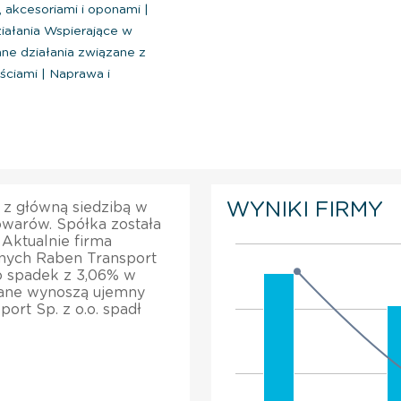
 akcesoriami i oponami
|
iałania Wspierające w
nne działania związane z
ściami
|
Naprawa i
WYNIKI FIRMY
a z główną siedzibą w
owarów. Spółka została
 Aktualnie firma
anych Raben Transport
to spadek z 3,06% w
wane wynoszą ujemny
ort Sp. z o.o. spadł