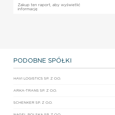
Zakup ten raport, aby wyświetlić
informację
PODOBNE SPÓŁKI
HAVI LOGISTICS SP. Z O.O.
ARKA-TRANS SP. Z O.O.
SCHENKER SP. Z O.O.
NAGEL POLSKA SP. Z O.O.