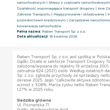
samochodowych
|
Sklepy z częściami samochodowymi,
Działalność wspomagająca transport drogowy
|
Inne Dz
Zakresie Transportu
|
Magazynowanie i składowanie
|
I
pośrednictwem kredytowym
|
Zarządzanie nieruchomo
konserwacja samochodów
Pełna nazwa
: Raben Transport Sp. z o.o.
Data aktualizacji
: 18 kwietnia 2026
Raben Transport Sp. z o.o. jest spółką w Polsk
Gądki. Działa w sektorze Transport Drogowy T
założona/wpisana do rejestru 19 września 2001.
zatrudnia 624 (2021) osób. Według ostatnich d
Sp. z o.o. zgłosiła przychody ze sprzedaży net
okresie 2025. Jego "całkowite aktywa odnoto
wzrost z 3,08%. Marża zysku netto Raben Transp
1,27% w 2025 roku.
Siedziba główna
Ul. Poznańska 71
Gądki; Wielkopolskie; Kod