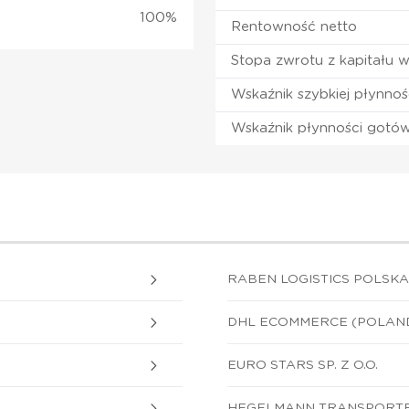
100%
Rentowność netto
Stopa zwrotu z kapitału 
Wskaźnik szybkiej płynnoś
Wskaźnik płynności gotó
RABEN LOGISTICS POLSKA S
DHL ECOMMERCE (POLAND) 
EURO STARS SP. Z O.O.
HEGELMANN TRANSPORTE S