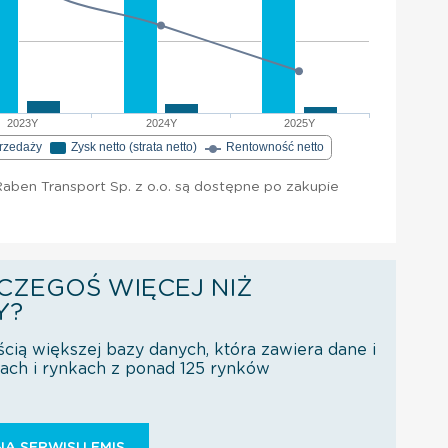
2023Y
2024Y
2025Y
przedaży
Zysk netto (strata netto)
Rentowność netto
aben Transport Sp. z o.o. są dostępne po zakupie
CZEGOŚ WIĘCEJ NIŻ
Y?
ścią większej bazy danych, która zawiera dane i
orach i rynkach z ponad 125 rynków
Ą SERWISU EMIS.