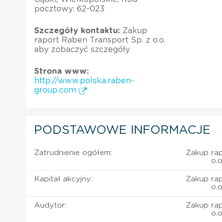
pocztowy: 62-023
Szczegóły kontaktu:
Zakup
raport Raben Transport Sp. z o.o.
aby zobaczyć szczegóły
Strona www:
http://www.polska.raben-
group.com
PODSTAWOWE INFORMACJE
Zatrudnienie ogółem:
Zakup rap
o.
Kapitał akcyjny:
Zakup rap
o.
Audytor:
Zakup rap
o.