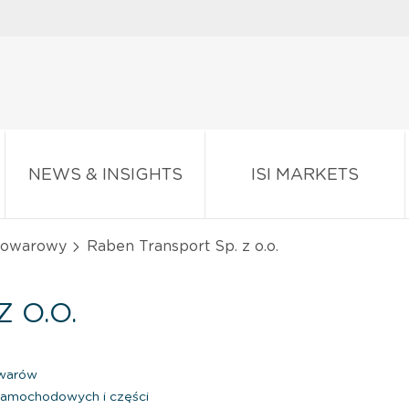
NEWS & INSIGHTS
ISI MARKETS
 towarowy
Raben Transport Sp. z o.o.
 O.O.
owarów
amochodowych i części