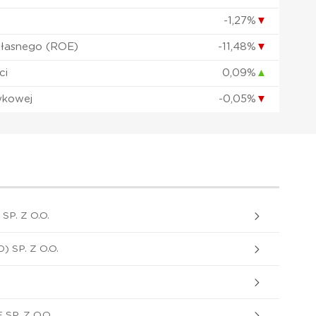
-1,27%
▼
własnego (ROE)
-11,48%
▼
ci
0,09%
▲
wkowej
-0,05%
▼
P. Z O.O.
SP. Z O.O.
P. Z O.O.