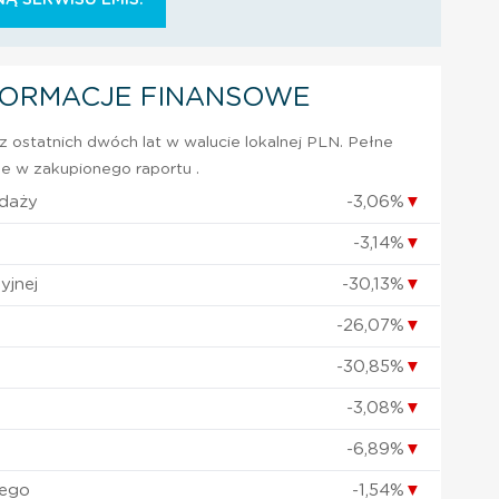
FORMACJE FINANSOWE
 ostatnich dwóch lat w walucie lokalnej PLN. Pełne
e w zakupionego raportu .
edaży
-3,06%
▼
-3,14%
▼
yjnej
-30,13%
▼
-26,07%
▼
-30,85%
▼
-3,08%
▼
-6,89%
▼
nego
-1,54%
▼