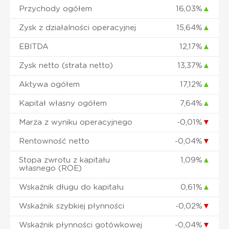
Przychody ogółem
16,03%
▲
Zysk z działalności operacyjnej
15,64%
▲
EBITDA
12,17%
▲
Zysk netto (strata netto)
13,37%
▲
Aktywa ogółem
17,12%
▲
Kapitał własny ogółem
7,64%
▲
Marża z wyniku operacyjnego
-0,01%
▼
Rentowność netto
-0,04%
▼
Stopa zwrotu z kapitału
1,09%
▲
własnego (ROE)
Wskaźnik długu do kapitału
0,61%
▲
Wskaźnik szybkiej płynności
-0,02%
▼
Wskaźnik płynności gotówkowej
-0,04%
▼