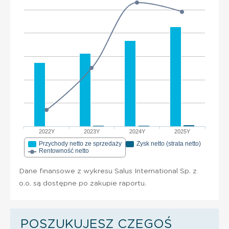
2022Y
2023Y
2024Y
2025Y
Przychody netto ze sprzedaży
Zysk netto (strata netto)
Rentowność netto
Dane finansowe z wykresu Salus International Sp. z
o.o. są dostępne po zakupie raportu.
POSZUKUJESZ CZEGOŚ