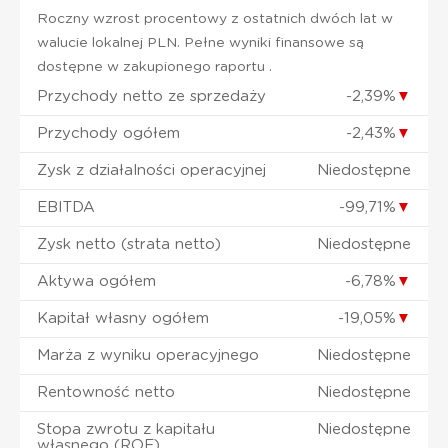
Roczny wzrost procentowy z ostatnich dwóch lat w
walucie lokalnej PLN. Pełne wyniki finansowe są
dostępne w zakupionego raportu .
Przychody netto ze sprzedaży
-2,39%
▼
Przychody ogółem
-2,43%
▼
Zysk z działalności operacyjnej
Niedostępne
EBITDA
-99,71%
▼
Zysk netto (strata netto)
Niedostępne
Aktywa ogółem
-6,78%
▼
Kapitał własny ogółem
-19,05%
▼
Marża z wyniku operacyjnego
Niedostępne
Rentowność netto
Niedostępne
Stopa zwrotu z kapitału
Niedostępne
własnego (ROE)