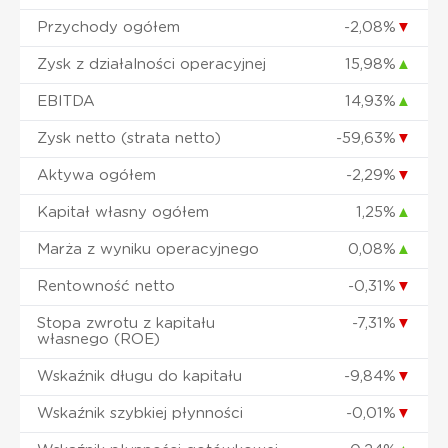
Przychody ogółem
-2,08%
▼
Zysk z działalności operacyjnej
15,98%
▲
EBITDA
14,93%
▲
Zysk netto (strata netto)
-59,63%
▼
Aktywa ogółem
-2,29%
▼
Kapitał własny ogółem
1,25%
▲
Marża z wyniku operacyjnego
0,08%
▲
Rentowność netto
-0,31%
▼
Stopa zwrotu z kapitału
-7,31%
▼
własnego (ROE)
Wskaźnik długu do kapitału
-9,84%
▼
Wskaźnik szybkiej płynności
-0,01%
▼