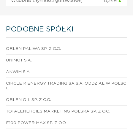
Wskaźnik płynności gotówkowej
0,24%
▲
PODOBNE SPÓŁKI
ORLEN PALIWA SP. Z O.O.
UNIMOT S.A.
ANWIM S.A.
CIRCLE K ENERGY TRADING SA S.A. ODDZIAŁ W POLSC
E
ORLEN OIL SP. Z O.O.
TOTALENERGIES MARKETING POLSKA SP. Z O.O.
E100 POWER MAX SP. Z O.O.