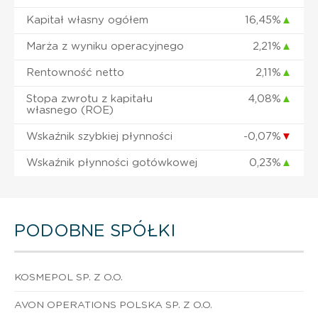
Kapitał własny ogółem
16,45%
▲
Marża z wyniku operacyjnego
2,21%
▲
Rentowność netto
2,11%
▲
Stopa zwrotu z kapitału
4,08%
▲
własnego (ROE)
Wskaźnik szybkiej płynności
-0,07%
▼
Wskaźnik płynności gotówkowej
0,23%
▲
PODOBNE SPÓŁKI
KOSMEPOL SP. Z O.O.
AVON OPERATIONS POLSKA SP. Z O.O.