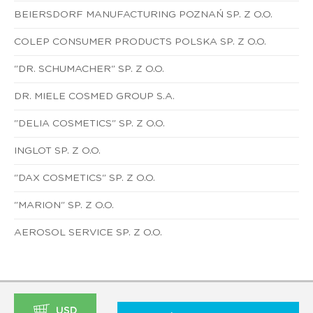
BEIERSDORF MANUFACTURING POZNAŃ SP. Z O.O.
COLEP CONSUMER PRODUCTS POLSKA SP. Z O.O.
"DR. SCHUMACHER" SP. Z O.O.
DR. MIELE COSMED GROUP S.A.
"DELIA COSMETICS" SP. Z O.O.
INGLOT SP. Z O.O.
"DAX COSMETICS" SP. Z O.O.
"MARION" SP. Z O.O.
AEROSOL SERVICE SP. Z O.O.
USD