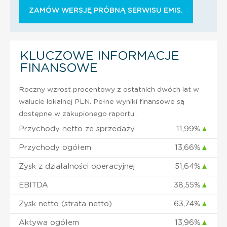
ZAMÓW WERSJĘ PRÓBNĄ SERWISU EMIS.
KLUCZOWE INFORMACJE
FINANSOWE
Roczny wzrost procentowy z ostatnich dwóch lat w
walucie lokalnej PLN. Pełne wyniki finansowe są
dostępne w zakupionego raportu .
Przychody netto ze sprzedaży
11,99%
▲
Przychody ogółem
13,66%
▲
Zysk z działalności operacyjnej
51,64%
▲
EBITDA
38,55%
▲
Zysk netto (strata netto)
63,74%
▲
Aktywa ogółem
13,96%
▲