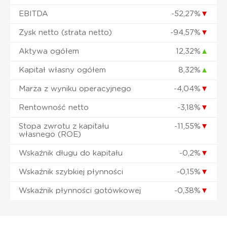
EBITDA
-52,27%
▼
Zysk netto (strata netto)
-94,57%
▼
Aktywa ogółem
12,32%
▲
Kapitał własny ogółem
8,32%
▲
Marża z wyniku operacyjnego
-4,04%
▼
Rentowność netto
-3,18%
▼
Stopa zwrotu z kapitału
-11,55%
▼
własnego (ROE)
Wskaźnik długu do kapitału
-0,2%
▼
Wskaźnik szybkiej płynności
-0,15%
▼
Wskaźnik płynności gotówkowej
-0,38%
▼