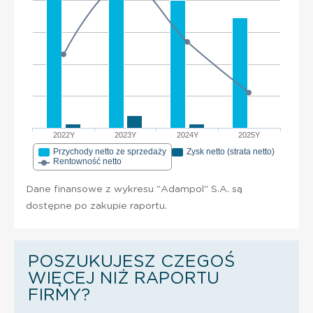
2022Y
2023Y
2024Y
2025Y
Przychody netto ze sprzedaży
Zysk netto (strata netto)
Rentowność netto
Dane finansowe z wykresu "Adampol" S.A. są
dostępne po zakupie raportu.
POSZUKUJESZ CZEGOŚ
WIĘCEJ NIŻ RAPORTU
FIRMY?