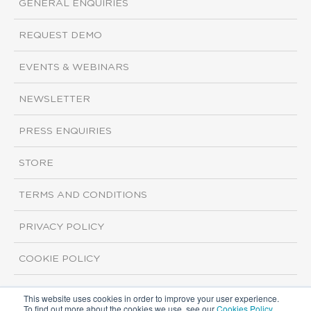
GENERAL ENQUIRIES
REQUEST DEMO
EVENTS & WEBINARS
NEWSLETTER
PRESS ENQUIRIES
STORE
TERMS AND CONDITIONS
PRIVACY POLICY
COOKIE POLICY
This website uses cookies in order to improve your user experience.
Copyright ©2026 ISI Markets. All rights reserved.
To find out more about the cookies we use, see our
Cookies Policy
.