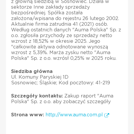
z główną siedzibą w Sosnowiec. Działa w
sektorze Inne zakłady sprzedaży
bezpośredniej. Spółka została
założona/wpisana do rejestru 26 lutego 2002.
Aktualnie firma zatrudnia 41 (2021) osób.
Według ostatnich danych "Auma Polska" Sp. z
o.o. zgłosiła przychody ze sprzedaży netto
wzrost z 18,52% w okresie 2025. Jego
"całkowite aktywa odnotowane wynoszą
wzrost z 5,39%. Marża zysku netto "Auma
Polska" Sp. z o.o. wzrósł 0,25% w 2025 roku.
Siedziba główna
Ul. Komuny Paryskiej 1D
Sosnowiec; Śląskie; Kod pocztowy: 41-219
Szczegóły kontaktu:
Zakup raport "Auma
Polska" Sp. z o.o. aby zobaczyć szczegóły
Strona www:
http://www.auma.com.pl