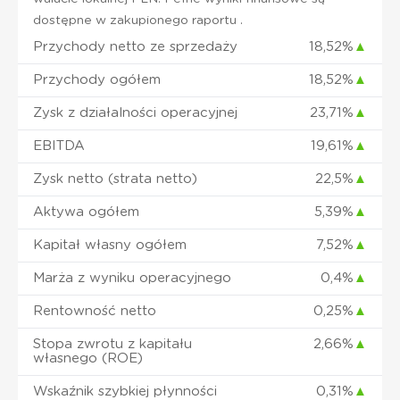
dostępne w zakupionego raportu .
Przychody netto ze sprzedaży
18,52%
▲
Przychody ogółem
18,52%
▲
Zysk z działalności operacyjnej
23,71%
▲
EBITDA
19,61%
▲
Zysk netto (strata netto)
22,5%
▲
Aktywa ogółem
5,39%
▲
Kapitał własny ogółem
7,52%
▲
Marża z wyniku operacyjnego
0,4%
▲
Rentowność netto
0,25%
▲
Stopa zwrotu z kapitału
2,66%
▲
własnego (ROE)
Wskaźnik szybkiej płynności
0,31%
▲