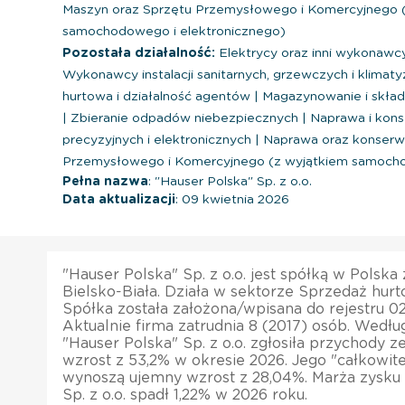
Maszyn oraz Sprzętu Przemysłowego i Komercyjnego 
samochodowego i elektronicznego)
Pozostała działalność:
Elektrycy oraz inni wykonawcy
Wykonawcy instalacji sanitarnych, grzewczych i klimat
hurtowa i działalność agentów
|
Magazynowanie i skła
|
Zbieranie odpadów niebezpiecznych
|
Naprawa i kons
precyzyjnych i elektronicznych
|
Naprawa oraz konserwa
Przemysłowego i Komercyjnego (z wyjątkiem samocho
Pełna nazwa
: "Hauser Polska" Sp. z o.o.
Data aktualizacji
: 09 kwietnia 2026
"Hauser Polska" Sp. z o.o. jest spółką w Polska
Bielsko-Biała. Działa w sektorze Sprzedaż hur
Spółka została założona/wpisana do rejestru 0
Aktualnie firma zatrudnia 8 (2017) osób. Wedłu
"Hauser Polska" Sp. z o.o. zgłosiła przychody z
wzrost z 53,2% w okresie 2026. Jego "całkowi
wynoszą ujemny wzrost z 28,04%. Marża zysku 
Sp. z o.o. spadł 1,22% w 2026 roku.