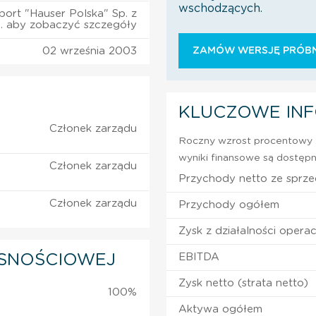
wschodzących.
port "Hauser Polska" Sp. z
o. aby zobaczyć szczegóły
02 września 2003
ZAMÓW WERSJĘ PRÓBN
KLUCZOWE IN
Członek zarządu
Roczny wzrost procentowy z
wyniki finansowe są dostępn
Członek zarządu
Przychody netto ze sprz
Członek zarządu
Przychody ogółem
Zysk z działalności operac
SNOŚCIOWEJ
EBITDA
Zysk netto (strata netto)
100%
Aktywa ogółem