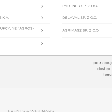
PARTNER SP. Z O.O.
.K.A.
DELAVAL SP. Z O.O.
KCYJNE "AGROS-
AGRIMASZ SP. Z O.O.
potrzebuj
dostęp 
tema
EVENTS & WEBINARS