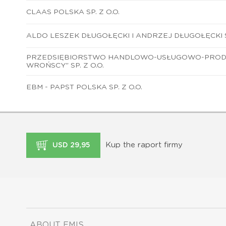
CLAAS POLSKA SP. Z O.O.
ALDO LESZEK DŁUGOŁĘCKI I ANDRZEJ DŁUGOŁĘCKI S
PRZEDSIĘBIORSTWO HANDLOWO-USŁUGOWO-PRODU
WROŃSCY" SP. Z O.O.
EBM - PAPST POLSKA SP. Z O.O.
Kup the raport firmy
USD 29,95
ABOUT EMIS