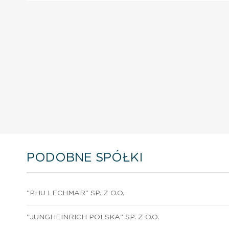
PODOBNE SPÓŁKI
"PHU LECHMAR" SP. Z O.O.
"JUNGHEINRICH POLSKA" SP. Z O.O.