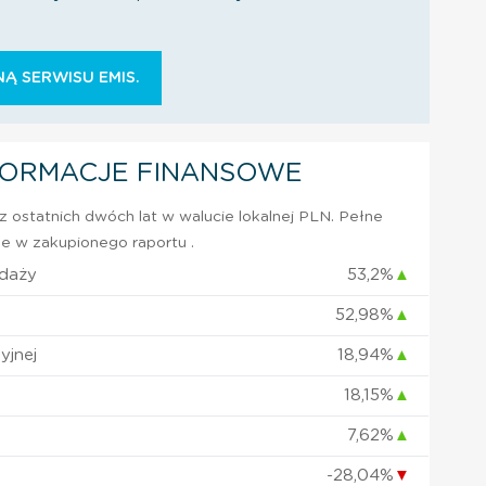
Ą SERWISU EMIS.
FORMACJE FINANSOWE
 ostatnich dwóch lat w walucie lokalnej PLN. Pełne
e w zakupionego raportu .
edaży
53,2%
▲
52,98%
▲
yjnej
18,94%
▲
18,15%
▲
7,62%
▲
-28,04%
▼