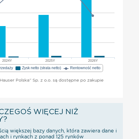
2024Y
2025Y
2026Y
przedaży
Zysk netto (strata netto)
Rentowność netto
auser Polska" Sp. z o.o. są dostępne po zakupie
CZEGOŚ WIĘCEJ NIŻ
Y?
ścią większej bazy danych, która zawiera dane i
orach i rynkach z ponad 125 rynków