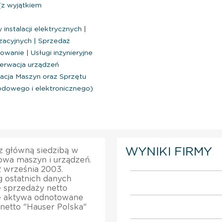
(z wyjątkiem
 instalacji elektrycznych
|
yzacyjnych
|
Sprzedaż
dowanie
|
Usługi inżynieryjne
erwacja urządzeń
cja Maszyn oraz Sprzętu
dowego i elektronicznego)
WYNIKI FIRMY
 z główną siedzibą w
towa maszyn i urządzeń.
2 września 2003.
g ostatnich danych
e sprzedaży netto
te aktywa odnotowane
netto "Hauser Polska"