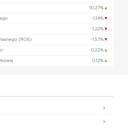
10,27%
▲
nego
-1,14%
▼
-1,22%
▼
własnego (ROE)
-1,57%
▼
ci
0,22%
▲
wkowej
0,12%
▲