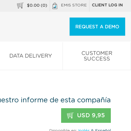
EMIS STORE
CLIENT LOG IN
$
0.00
(
0
)
REQUEST A DEMO
CUSTOMER
DATA DELIVERY
SUCCESS
estro informe de esta compañía
USD 9,95
Disponible en:
Inglés
& Español