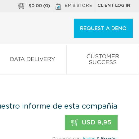
EMIS STORE
CLIENT LOG IN
$
0.00
(
0
)
REQUEST A DEMO
CUSTOMER
DATA DELIVERY
SUCCESS
estro informe de esta compañía
USD 9,95
Disponible en:
Inglés
& Español