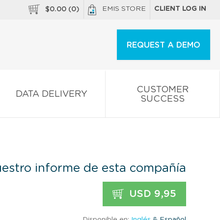
EMIS STORE
CLIENT LOG IN
$
0.00
(
0
)
REQUEST A DEMO
CUSTOMER
DATA DELIVERY
SUCCESS
estro informe de esta compañía
USD 9,95
Disponible en:
Inglés
& Español