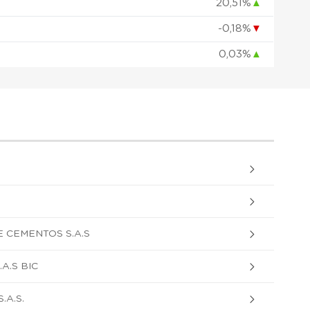
20,51%
▲
-0,18%
▼
0,03%
▲
 CEMENTOS S.A.S
A.S BIC
A.S.