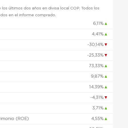
 los últimos dos años en divisa local COP. Todos los
uidos en el informe comprado.
6,11%
▲
4,41%
▲
)
-30,14%
▼
-25,33%
▼
73,33%
▲
9,87%
▲
14,39%
▲
-4,31%
▼
3,71%
▲
rimonio (ROE)
4,55%
▲