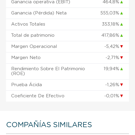
Ganancia operativa (EBIT)
464,8%
▲
Ganancia (Pérdida) Neta
555,03%
▲
Activos Totales
353,18%
▲
Total de patrimonio
417,86%
▲
Margen Operacional
-5,42%
▼
Margen Neto
-2,71%
▼
Rendimiento Sobre El Patrimonio
19,94%
▲
(ROE)
Prueba Ácida
-1,26%
▼
Coeficiente De Efectivo
-0,01%
▼
COMPAÑÍAS SIMILARES