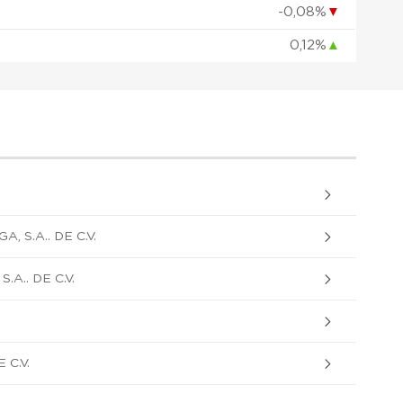
-0,08%
▼
0,12%
▲
 S.A.. DE C.V.
A.. DE C.V.
C.V.