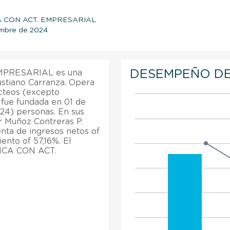
SICA CON ACT. EMPRESARIAL
iembre de 2024
DESEMPEÑO DE
EMPRESARIAL es una
stiano Carranza. Opera
cteos (excepto
 fue fundada en 01 de
24) personas. En sus
r Muñoz Contreras P.
a de ingresos netos of
ento of 57,16%. El
SICA CON ACT.