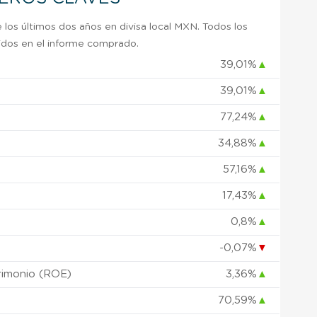
 los últimos dos años en divisa local MXN. Todos los
uidos en el informe comprado.
39,01%
▲
39,01%
▲
)
77,24%
▲
34,88%
▲
57,16%
▲
17,43%
▲
0,8%
▲
-0,07%
▼
rimonio (ROE)
3,36%
▲
70,59%
▲