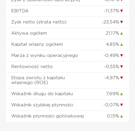
EBITDA
-11,37%
▼
Zysk netto (strata netto)
-23,54%
▼
Aktywa ogółem
21,17%
▲
Kapitał własny ogółem
4,85%
▲
Marża z wyniku operacyjnego
-0,49%
▼
Rentowność netto
-0,55%
▼
Stopa zwrotu z kapitału
-4,97%
▼
własnego (ROE)
Wskaźnik długu do kapitału
7,69%
▲
Wskaźnik szybkiej płynności
-0,07%
▼
Wskaźnik płynności gotówkowej
0,15%
▲