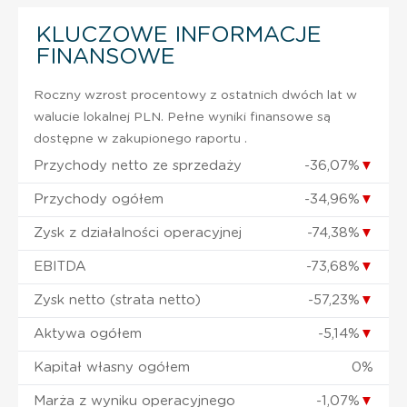
KLUCZOWE INFORMACJE
FINANSOWE
Roczny wzrost procentowy z ostatnich dwóch lat w
walucie lokalnej PLN. Pełne wyniki finansowe są
dostępne w zakupionego raportu .
Przychody netto ze sprzedaży
-36,07%
▼
Przychody ogółem
-34,96%
▼
Zysk z działalności operacyjnej
-74,38%
▼
EBITDA
-73,68%
▼
Zysk netto (strata netto)
-57,23%
▼
Aktywa ogółem
-5,14%
▼
Kapitał własny ogółem
0%
Marża z wyniku operacyjnego
-1,07%
▼