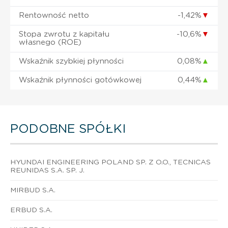
Rentowność netto
-1,42%
▼
Stopa zwrotu z kapitału
-10,6%
▼
własnego (ROE)
Wskaźnik szybkiej płynności
0,08%
▲
Wskaźnik płynności gotówkowej
0,44%
▲
PODOBNE SPÓŁKI
HYUNDAI ENGINEERING POLAND SP. Z O.O., TECNICAS
REUNIDAS S.A. SP. J.
MIRBUD S.A.
ERBUD S.A.