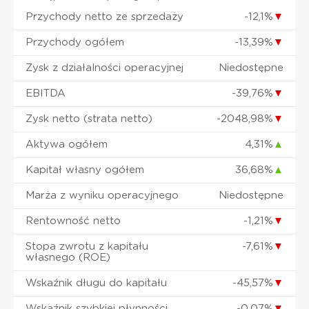
Przychody netto ze sprzedaży
-12,1%
▼
Przychody ogółem
-13,39%
▼
Zysk z działalności operacyjnej
Niedostępne
EBITDA
-39,76%
▼
Zysk netto (strata netto)
-2048,98%
▼
Aktywa ogółem
4,31%
▲
Kapitał własny ogółem
36,68%
▲
Marża z wyniku operacyjnego
Niedostępne
Rentowność netto
-1,21%
▼
Stopa zwrotu z kapitału
-7,61%
▼
własnego (ROE)
Wskaźnik długu do kapitału
-45,57%
▼
Wskaźnik szybkiej płynności
-0,07%
▼