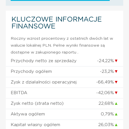
KLUCZOWE INFORMACJE
FINANSOWE
Roczny wzrost procentowy z ostatnich dwóch lat w
walucie lokalnej PLN. Pełne wyniki finansowe są
dostępne w zakupionego raportu .
Przychody netto ze sprzedaży
-24,22%
▼
Przychody ogółem
-23,2%
▼
Zysk z działalności operacyjnej
-66,49%
▼
EBITDA
-42,06%
▼
Zysk netto (strata netto)
22,68%
▲
Aktywa ogółem
0,79%
▲
Kapitał własny ogółem
26,03%
▲